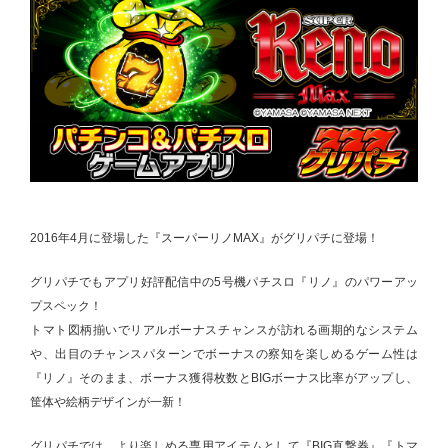
2016年4月に登場した『スーパーリノMAX』がグリパチに登場！
グリパチでもアプリ好評配信中の5号機パチスロ『リノ』のパワーアッ
プスペック！
トマト図柄揃いでリアルボーナスチャンスが訪れる画期的なシステム
や、出目のチャンスパターンでボーナスの察知を楽しめるゲーム性は
『リノ』そのまま、ボーナス獲得枚数とBIGボーナス比率がアップし、
筐体や絵柄デザインが一新！
グリパチでは、より楽しめる専用アイテムとして『BIG直撃券』『トマ