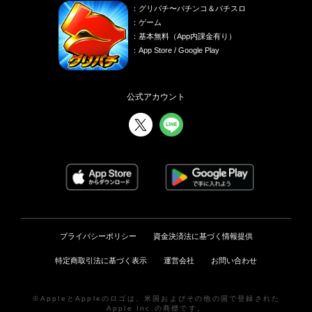
：グリパチ〜パチンコ＆パチスロ
：ゲーム
：基本無料（App内課金有り）
：App Store / Google Play
公式アカウント
プライバシーポリシー
資金決済法に基づく情報提供
特定商取引法に基づく表示
運営会社
お問い合わせ
※AppleとAppleのロゴは、米国およびその他の国で登録された
Apple Inc.の商標です。