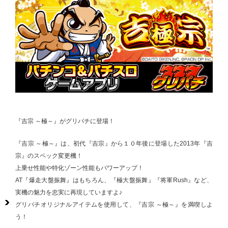
『吉宗 ～極～』がグリパチに登場！
『吉宗 ～極～』は、初代『吉宗』から１０年後に登場した2013年『吉
宗』のスペック変更機！
上乗せ性能や特化ゾーン性能もパワーアップ！
AT『爆走大盤振舞』はもちろん、『極大盤振舞』『将軍Rush』など、
実機の魅力を忠実に再現していますよ♪
グリパチオリジナルアイテムを使用して、『吉宗 ～極～』を満喫しよ
う！