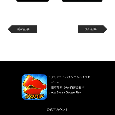
前の記事
次の記事
：グリパチ〜パチンコ＆パチスロ
：ゲーム
：基本無料（App内課金有り）
：App Store / Google Play
公式アカウント