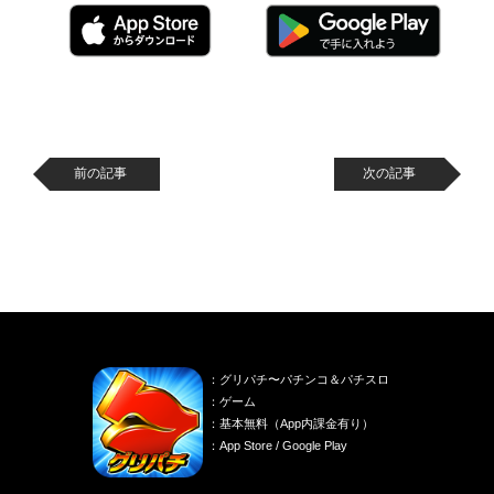
前の記事
次の記事
：グリパチ〜パチンコ＆パチスロ
：ゲーム
：基本無料（App内課金有り）
：App Store / Google Play