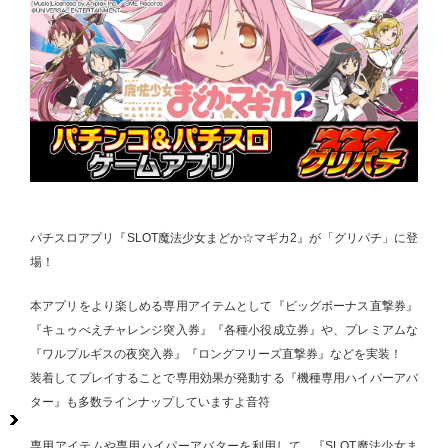
パチスロアプリ『SLOT魔法少女まどか☆マギカ2』が「グリパチ」に登
場！
本アプリをより楽しめる専用アイテムとして『ビッグボーナス直撃券』
『キュゥべえチャレンジ突入券』『各種小役成立券』や、プレミアムな
『ワルプルギスの夜突入券』『ロングフリーズ直撃券』などを実装！
装着してプレイすることで専用効果が発動する『機種専用ハイパーアバ
ター』も多数ラインナップしていますよ音符
専用アイテムや専用ハイパーアバターを利用して、『SLOT魔法少女ま