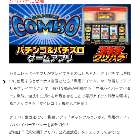
グリパチに登場
シミュレーターアプリがプレイできるのはもちろん、グリパチでは遊技
中に使用するとボーナス当選となる『専用アイテム』や、装着してアプ
リをプレイすることで、特別な効果が発動する『専用ハイパーアバタ
ー』機能、遊技中に演出を出現させることで専用アイテム報酬を獲得す
ることができる『マイレコ！』機能もご用意！
グリパチ生放送にて、機種アプリ『ギャンブルコンボ2』専用のアイテ
ムやハイパーアバターを多数紹介！
詳細は『【第52回】グリパチ公式生放送』をチェックしてみてね♪