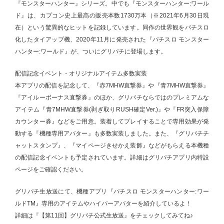
『モンスターハンター』シリーズ。中でも『モンスターハンター:ワール
ド』は、カプコン史上最高の販売本数1730万本（※2021年6月30日現
在）という驚異的なヒットを記録しています。同作の世界観をパチスロ
化したタイアップ機、2020年11月に発売された『パチスロ モンスター
ハンター:ワールド』が、ついにグリパチに登場します。
配信記念イベント・オリジナルアイテム多数実装
本アプリの配信を記念して、『赤7MHW直撃券』や『青7MHW直撃券』
『アイルーボーナス直撃券』のほか、グリパチならではのプレミアムな
アイテム『青7MHW直撃券(剥ぎ取りRUSH確定Ver.)』や『FR突入保障
カウンター券』などをご用意。装着してプレイすることで専用効果が発
動する『機種専用アバター』も多数実装しました。また、『グリパチチ
ャットスタンプ』、『マイページきせかえ装飾』などがもらえる本機種
の配信記念イベントも予定されています。詳細はグリパチアプリ内特設
ページをご確認ください。
グリパチ生放送にて、機種アプリ『パチスロ モンスターハンター:ワー
ルドTM』専用のアイテムやハイパーアバターを紹介しているよ！
詳細は『【第11回】グリパチ公式生放送』をチェックしてみてね♪