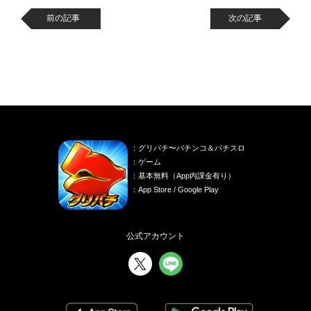
前の記事
次の記事
：グリパチ〜パチンコ＆パチスロ
：ゲーム
：基本無料（App内課金有り）
：App Store / Google Play
公式アカウント