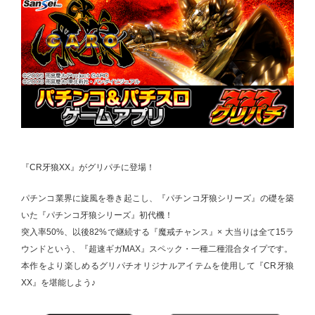
『CR牙狼XX』がグリパチに登場！
パチンコ業界に旋風を巻き起こし、『パチンコ牙狼シリーズ』の礎を築
いた『パチンコ牙狼シリーズ』初代機！
突入率50%、以後82%で継続する『魔戒チャンス』× 大当りは全て15ラ
ウンドという、『超速ギガMAX』スペック・一種二種混合タイプです。
本作をより楽しめるグリパチオリジナルアイテムを使用して『CR牙狼
XX』を堪能しよう♪