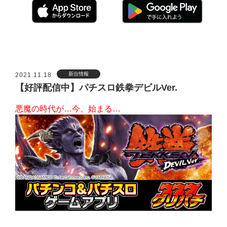
新台情報
2021.11.18
【好評配信中】パチスロ鉄拳デビルVer.
悪魔の時代が…今、始まる…