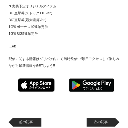
▼実装予定オリジナルアイテム
BIG直撃券(ストック+10Ver.)
BIG直撃券(最大獲得Ver.)
1G連ボーナス10連確定券
1G連BIG5連確定券
…etc
配信に関する情報はグリパチ内にて随時発信中!毎日アクセスして楽しみ
ながら最新情報をGETしよう!!
前の記事
次の記事