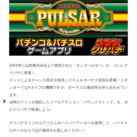
2001年に山佐株式会社より発売された『キングパルサー』が、ついにグ
リパチに登場！
ドットによるチャンス表示や前兆システム＆ボーナス告知を搭載！スタ
ンダードなAタイプの機種ですが、ボーナスの連続性を持ち合わせてい
ます。
当時のファンが熱狂したリールアクション「バウンドストップ」を、ぜ
ひグリパチで体感しよう♪
グリパチオリジナルアイテムやハイパーアバターを使用して、バーチャ
ルホールならではの遊技をお楽しみください！