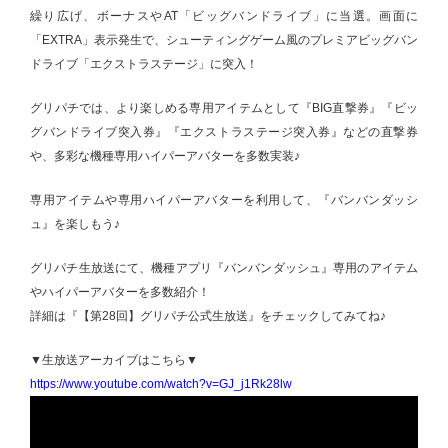
繰り広げ、ボーナスやAT「ビッグバンドライブ」に当選。画面に
「EXTRA」表示発生で、シューティングゲーム風のプレミアビッグバン
ドライブ「エクストラステージ」に突入！
グリパチでは、より楽しめる専用アイテムとして『BIG直撃券』『ビッ
グバンドライブ突入券』『エクストラステージ突入券』などの直撃券
や、多彩な機種専用ハイパーアバターを多数実装♪
専用アイテムや専用ハイパーアバターを利用して、『バンバンダッシ
ュ』を楽しもう♪
グリパチ生放送にて、機種アプリ『バンバンダッシュ』専用のアイテム
やハイパーアバターを多数紹介！
詳細は『【第28回】グリパチ公式生放送』をチェックしてみてね♪
▼生放送アーカイブはこちら▼
https://www.youtube.com/watch?v=GJ_j1Rk28lw