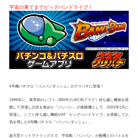
宇宙の果てまでビッグバンドライブ！
4号機パチスロ『バンバンダッシュ』がグリパチに登場！
1999年に、業界初のシフト（BIG中のJACINフラグ）持ち越し機能を搭
載して登場し注目を集めた「バンバン」の後継機として、2003年1月に
登場し、シフト持ち越し機能やAT「ビッグバンドライブ」を搭載して人
気を博した4号機パチスロ『バンバンダッシュ』。
超大型ドットマトリックスで、宇宙船「バンバン」が敵機とのバトルを