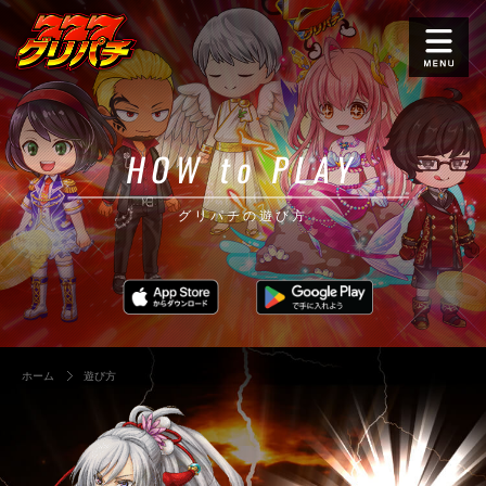
HOW to PLAY
グリパチの遊び方
ホーム
遊び方